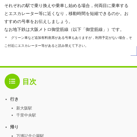
それぞれの駅で乗り換えや乗車し始める場合，何両目に乗車する
とエスカレーター等に近くなり，移動時間を短縮できるのか。お
すすめの号車をお伝えしましょう。
なお地下鉄は大阪メトロ御堂筋線（以下「御堂筋線」）です。
＊ グリーン車など追加有料座席がある号車もありますが，
利用
予定がない場合，そ
こ付近にエスカレーター等があると読み替えて下さい。
目次
行き
新大阪駅
千里中央駅
帰り
万博記念公園駅