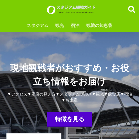
スタジアム
観光
宿泊
観戦の知恵袋
現地観戦者がおすすめ・お役
立ち情報をお届け
▼アクセス▼座席の見え方▼スタジアムグルメ▼観光▼飲食店▼宿泊
▼お土産
特徴を見る